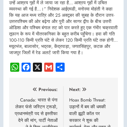
उन्हें आश्रय गृहों में ले जाया जा रहा है… आश्रय गृहों में उचित
व्यवस्था की गई है…।” निदेशक आईएमडी, मनोरमा मोहंती ने कहा
कि यह आज मध्य रात्रि और 25 अक्टूबर की सुबह के दौरान उत्तर-
उत्तरपश्चिम की ओर बढ़ेगा और पुरी और सागर द्वीप के बीच उत्तरी
ओडिशा और पश्चिम बंगाल तट को पार करते हुए एक गंभीर चक्रवाती
तूफान के रूप में भीतरकनिका के बहुत करीब पहुँचेगा। हवा की गति
100-110 किमी प्रति घंटे से लेकर 120 किमी प्रति घंटे तक होगी…
मयूरभंज, बालासोर, भद्रक, केंद्रपाड़ा, जगतसिंहपुर, कटक और
जाजपुर जिलों में रेड अलर्ट जारी किया गया है।
WhatsApp
Facebook
X
Gmail
Share
Post
Previous:
Next:
navigation
Canada: भारत से पंगा
Hoax Bomb Threat:
लेकर फंंसे जस्टिन ट्रूडो,
उड़ानों में बम की धमकी
प्रधानमंत्री पद से इस्तीफा
वाली झूठी कॉल पर
देने की मांग, पार्टी नेताओं
सरकार ने शुरू की