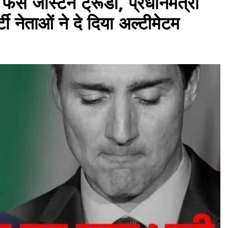
ंसे जस्टिन ट्रूडो, प्रधानमंत्री
्टी नेताओं ने दे दिया अल्टीमेटम
असम समाचार
नीलकंठ कांवड़ संघ के 140 श्रद्धालु बाबा
बैद्यनाथ धाम रवाना, 14 अगस्त को करेंगे
जलाभिषेक
July 29, 2026