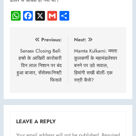
डॉलर से अधिक हो गया था।”
WhatsApp
Facebook
X
Gmail
Share
Post
Previous:
Next:
navigation
Sensex Closing Bell:
Mamta Kulkarni: ममता
हफ्ते के आखिरी कारोबारी
कुलकर्णी के महामंडलेश्वर
दिन लाल निशान पर बंद
बनने पर उठे सवाल,
हुआ बाजार, सेंसेक्स-निफ्टी
हिमांगी सखी बोलीं- एक
फिसले
स्त्री कैसे?
LEAVE A REPLY
Your email address will not be published.
Required