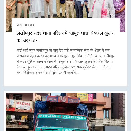
असम समाचार
लखीमपुर सदर थाना परिसर में ‘अमृत धारा’ पेयजल कूलर
का उद्घाटन
थर्ड आई न्यूज लखीमपुर से बाबू देव पांडे सामाजिक सेवा के क्षेत्र में एक
सराहनीय पहल करते हुए भगवान परशुराम युवा सेवा समिति, उत्तर लखीमपुर
ने सदर पुलिस थाना परिसर में ‘अमृत धारा’ पेयजल कूलर स्थापित किया।
पेयजल कूलर का उद्घाटन वरिष्ठ पुलिस अधीक्षक गुनेंद्र डेका ने किया।
यह परियोजना बलराम शर्मा द्वारा अपनी स्वर्गीय…