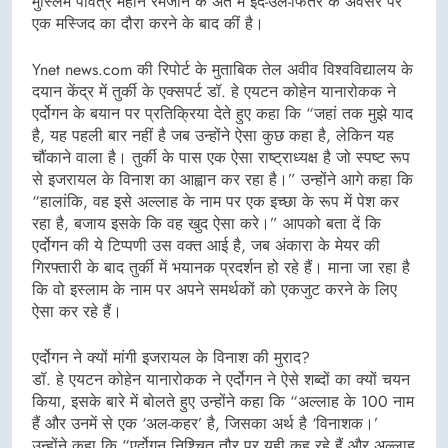
मुस्लिम पवित्र महीने रमजान के अंत में ईद-उल-फितर के अवसर पर
एक मस्जिद का दौरा करने के बाद कीं है।
Ynet news.com की रिपोर्ट के मुताबिक तेल अवीव विश्वविद्यालय के
दयान केंद्र में तुर्की के एक्सपर्ट डॉ. हे एयटन कोहेन यानारोकक ने
एर्दोगन के बयान पर प्रतिक्रिया देते हुए कहा कि “जहां तक मुझे याद
है, यह पहली बार नहीं है जब उन्होंने ऐसा कुछ कहा है, लेकिन यह
चौंकाने वाला है। तुर्की के पास एक ऐसा राष्ट्राध्यक्ष है जो स्पष्ट रूप
से इजरायल के विनाश का आह्वान कर रहा है।” उन्होंने आगे कहा कि
“हालांकि, वह इसे अल्लाह के नाम पर एक इच्छा के रूप में पेश कर
रहा है, बजाय इसके कि वह खुद ऐसा करे।” आपको बता दें कि
एर्दोगन की ये टिप्पणी उस वक्त आई है, जब अंकारा के मेयर की
गिरफ्तारी के बाद तुर्की में भयानक प्रदर्शन हो रहे हैं। माना जा रहा है
कि वो इस्लाम के नाम पर अपने समर्थकों को एकजुट करने के लिए
ऐसा कर रहे हैं।
एर्दोगन ने क्यों मांगी इजरायल के विनाश की मुराद?
डॉ. हे एयटन कोहेन यानारोकक ने एर्दोगन ने ऐसे शब्दों का क्यों चयन
किया, इसके बारे में बोलते हुए उन्होंने कहा कि “अल्लाह के 100 नाम
हैं और उनमें से एक ‘अल-कहर’ है, जिसका अर्थ है ‘विनाशक।’
उन्होंने कहा कि “एर्दोगन निश्चित तौर पर यही कह रहे हैं और अल्लाह