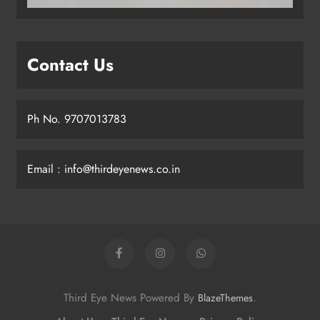
Contact Us
Ph No. 9707013783
Email : info@thirdeyenews.co.in
Third Eye News Powered By
.
BlazeThemes