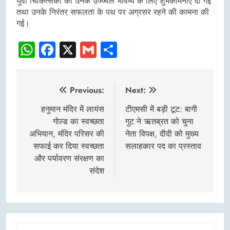
युवा चिकित्सकों को उनके उज्ज्वल भविष्य के लिए शुभकामनाएं दी गईं
तथा उनके निरंतर सफलता के पथ पर अग्रसर रहने की कामना की
गई।
WhatsApp
Facebook
X
Gmail
Share
Post
Previous:
Next:
navigation
हनुमान मंदिर में लायंस
टीएमसी में बड़ी टूट: बागी
गोल्ड का स्वच्छता
गुट ने ऋतब्रत को चुना
अभियान, मंदिर परिसर की
नेता विपक्ष, दीदी को मुख्य
सफाई कर दिया स्वच्छता
सलाहकार पद का प्रस्ताव
और पर्यावरण संरक्षण का
संदेश