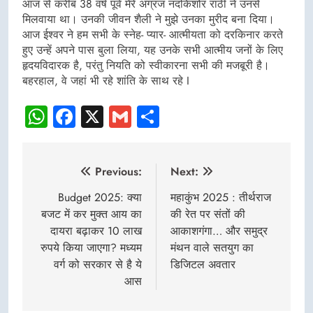
आज से करीब 38 वर्ष पूर्व मेरे अग्रज नंदकिशोर राठी ने उनसे
मिलवाया था। उनकी जीवन शैली ने मुझे उनका मुरीद बना दिया।
आज ईश्वर ने हम सभी के स्नेह- प्यार- आत्मीयता को दरकिनार करते
हुए उन्हें अपने पास बुला लिया, यह उनके सभी आत्मीय जनों के लिए
हृदयविदारक है, परंतु नियति को स्वीकारना सभी की मजबूरी है।
बहरहाल, वे जहां भी रहे शांति के साथ रहे I
WhatsApp
Facebook
X
Gmail
Share
Post
Previous:
Next:
navigation
Budget 2025: क्या
महाकुंभ 2025 : तीर्थराज
बजट में कर मुक्त आय का
की रेत पर संतों की
दायरा बढ़ाकर 10 लाख
आकाशगंगा… और समुद्र
रुपये किया जाएगा? मध्यम
मंथन वाले सतयुग का
वर्ग को सरकार से है ये
डिजिटल अवतार
आस