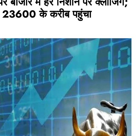
बाजार में हरे निशान पर क्लोजिंग;
टी 23600 के करीब पहुंचा
असम समाचार
नीलकंठ कांवड़ संघ के 140 श्रद्धालु बाबा
बैद्यनाथ धाम रवाना, 14 अगस्त को करेंगे
जलाभिषेक
June 15, 2026