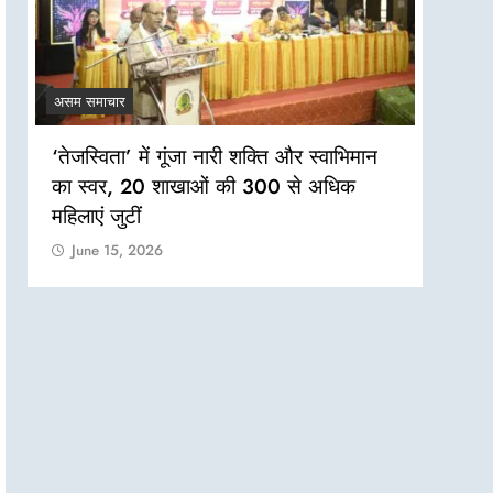
असम समाचार
असम सम
‘तेजस्विता’ में गूंजा नारी शक्ति और स्वाभिमान
बाढ़ प
का स्वर, 20 शाखाओं की 300 से अधिक
मारवाड
महिलाएं जुटीं
पदाधि
आमगुड
June 15, 2026
शिमलगु
Jun