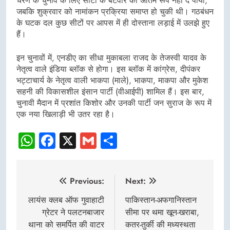
चरण के चुनाव के लिए सीटों के बंटवारे को अंतिम रूप नहीं दे पाया,
जबकि शुक्रवार को नामांकन प्रक्रिया समाप्त हो चुकी थी। गठबंधन
के घटक दल कुछ सीटों पर आपस में ही दोस्ताना लड़ाई में उलझे हुए
हैं।
इन चुनावों में, एनडीए का सीधा मुकाबला राजद के तेजस्वी यादव के
नेतृत्व वाले इंडिया ब्लॉक से होगा। इस ब्लॉक में कांग्रेस, दीपंकर
भट्टाचार्य के नेतृत्व वाली भाकपा (माले), भाकपा, माकपा और मुकेश
सहनी की विकासशील इंसान पार्टी (वीआईपी) शामिल हैं। इस बार,
चुनावी मैदान में प्रशांत किशोर और उनकी पार्टी जन सुराज के रूप में
एक नया खिलाड़ी भी उतर रहा है।
WhatsApp
Facebook
X
Gmail
Share
Post
Previous:
Next:
navigation
लायंस क्लब ऑफ गुवाहाटी
पाकिस्तान-अफगानिस्तान
ग्रेटर ने पलटनबाजार
सीमा पर थमा खून-खराबा,
थाना को समर्पित की वाटर
कतर-तुर्की की मध्यस्थता