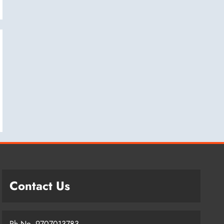
Contact Us
Ph No. 9707013783