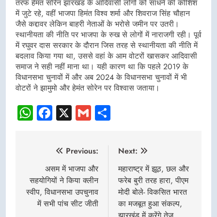
तरफ हेमंत सोरेन झारखंड के आदिवासी लोगों को साधने की कोशिश
में जुटे रहे, वहीं भाजपा हिमंत विश्व शर्मा और शिवराज सिंह चौहान
जैसे कद्दावर लेकिन बाहरी नेताओं के भरोसे जमीन पर उतरी।
स्थानीयता की नीति पर भाजपा के रुख से लोगों में नाराजगी रही। पूर्व
में रघुवर दास सरकार के दौरान जिस तरह से स्थानीयता की नीति में
बदलाव किया गया था, उससे वहां के आम वोटरों खासकर आदिवासी
समाज ने सही नहीं माना था। यही कारण था कि पहले 2019 के
विधानसभा चुनावों में और अब 2024 के विधानसभा चुनावों में भी
वोटरों ने झामुमो और हेमंत सोरेन पर विश्वास जताया।
WhatsApp
Facebook
X
Gmail
Share
Post
Previous:
Next:
navigation
असम में भाजपा और
महाराष्ट्र में झूठ, छल और
सहयोगियों ने किया क्लीन
फरेब बुरी तरह हारा, पीएम
स्वीप, विधानसभा उपचुनाव
मोदी बोले- विकसित भारत
में सभी पांच सीट जीती
का मजबूत हुआ संकल्प,
झारखंड में करेंगे तेज