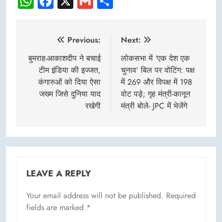
WhatsApp
Facebook
X
Gmail
Share
Post
Previous:
Next:
navigation
बुमराह-आकाशदीप ने बचाई
लोकसभा में ‘एक देश एक
टीम इंडिया की इज्जत,
चुनाव’ बिल पर वोटिंग: पक्ष
कंगारुओं को दिया ऐसा
में 269 और विपक्ष में 198
जख्म जिसे दुनिया याद
वोट पड़े; गृह मंत्री-कानून
रखेगी
मंत्री बोले- JPC में भेजेंगे
LEAVE A REPLY
Your email address will not be published.
Required
fields are marked
*