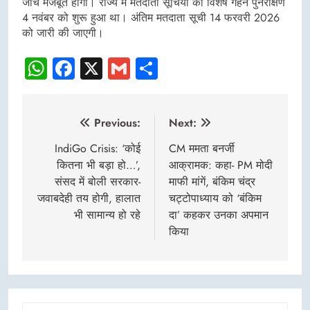
जांच मजबूत होगी। राज्य में मतदाता सूचियों का विशेष गहन पुनरीक्षण
4 नवंबर को शुरू हुआ था। अंतिम मतदाता सूची 14 फरवरी 2026
को जारी की जाएगी।
WhatsApp
Facebook
X
Gmail
Share
Post
Previous:
Next:
navigation
IndiGo Crisis: ‘कोई
CM ममता बनर्जी
कितना भी बड़ा हो…’,
आक्रामक: कहा- PM मोदी
संसद में बोली सरकार-
माफी मांगें, बंकिम चंद्र
जवाबदेही तय होगी, हालात
चट्टोपाध्याय को ‘बंकिम
भी सामान्य हो रहे
दा’ कहकर उनका अपमान
किया