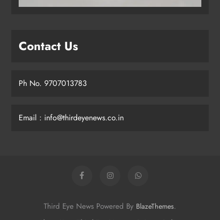
Contact Us
Ph No. 9707013783
Email : info@thirdeyenews.co.in
Third Eye News Powered By
.
BlazeThemes