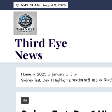
Skip
6:42:52 AM
August 9, 2026
to
content
Third Eye
News
Fresh Fearless and Fiery
Home
2025
January
3
Sydney Test, Day 1 Highlights: भारतीय पारी 185 पर सिमटी, 
खेल