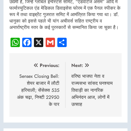
उद्यमी हैं, जिन्हें ग्लोबल इन्वेस्टर्स समिट, “एडवांटेज असम” आदि में
फार्मास्युटिकल एंड मेडिकल डिवाइसेस फोरम में एक पैनल स्पीकर के
रूप में तथा वाइब्रेंट गुजरात समिट में आमंत्रित किया गया था। डॉ.
धानुका को इससे पहले भी यांग अचीवर्स सहित राष्ट्रीय व
अन्तर्राष्ट्रीय स्तर के कई पुरस्कारों से सम्मानित किया जा चुका है।
WhatsApp
Facebook
X
Gmail
Share
Post
Previous:
Next:
navigation
Sensex Closing Bell:
वरिष्ठ भाजपा नेता व
शेयर बाजार में लौटी
राज्यसभा सांसद घनश्याम
हरियाली; सेंसेक्स 535
तिवाड़ी का नागरिक
अंक चढ़ा, निफ्टी 22950
अभिनंदन आज, लोगों में
के पार
उत्साह