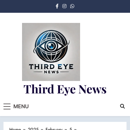
Skip
to
content
Third Eye News
Fresh Fearless and Fiery
MENU
Home
2025
February
5