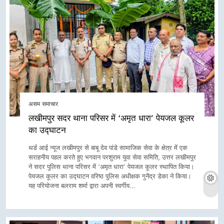
असम समाचार
लखीमपुर सदर थाना परिसर में ‘अमृत धारा’ पेयजल कूलर
का उद्घाटन
थर्ड आई न्यूज लखीमपुर से बाबू देव पांडे सामाजिक सेवा के क्षेत्र में एक
सराहनीय पहल करते हुए भगवान परशुराम युवा सेवा समिति, उत्तर लखीमपुर
ने सदर पुलिस थाना परिसर में ‘अमृत धारा’ पेयजल कूलर स्थापित किया।
पेयजल कूलर का उद्घाटन वरिष्ठ पुलिस अधीक्षक गुनेंद्र डेका ने किया।
यह परियोजना बलराम शर्मा द्वारा अपनी स्वर्गीय…