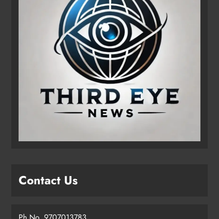
Contact Us
Ph No. 9707013783