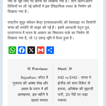
नदी के जूम किए गए हिस्से को दिखाया गया है। तीन अलग-अलग
तिथियों पर ली गई छवियों में इस ऐतिहासिक स्थल के निर्माण को
दिखाया गया है।
राष्ट्रीय सुदूर संवेदन केंद्र (एनएसआरसी) की वेबसाइट पर त्रिवेणी
संगम की तस्वीरें भी साझा की गईं हैं। इसमें अस्थायी पंटून पुल,
प्रयागराज में भारत के आकार का शिवालय पार्क का निर्माण भी
दिखाया गया है, जो 12 एकड़ भूमि में फैला हुआ है।
WhatsApp
Facebook
X
Gmail
Share
Post
Previous:
Next:
navigation
Rajasthan: कोटा में
IND vs ENG : भारत ने
गुजरात की अफ्शा शेख और
इंग्लैंड को सात विकेट से
असम के पराग ने की
हराया, अभिषेक की तूफानी
आत्महत्या, इस महीने ये
पारी, 20 गेंदों पर जड़ा
छठवां मामला
पचासा