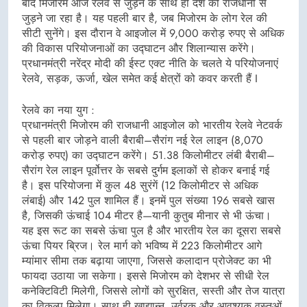
बाद मिजोरम आज रेलवे से जुड़ने के साथ ही देश की राजधानी से
जुड़ने जा रहा है। यह पहली बार है, जब मिजोरम के लोग रेल की
सीटी सुनेंगे। इस दौरान वे आइजोल में 9,000 करोड़ रुपए से अधिक
की विकास परियोजनाओं का उद्घाटन और शिलान्यास करेंगे।
प्रधानमंत्री नरेंद्र मोदी की ईस्ट एक्ट नीति के चलते ये परियोजनाएं
रेलवे, सड़क, ऊर्जा, खेल समेत कई क्षेत्रों को कवर करती हैं I
रेलवे का नया युग :
प्रधानमंत्री मिजोरम की राजधानी आइजोल को भारतीय रेलवे नेटवर्क
से पहली बार जोड़ने वाली बैराबी–सैरांग नई रेल लाइन (8,070
करोड़ रुपए) का उद्घाटन करेंगे। 51.38 किलोमीटर लंबी बैराबी–
सैरांग रेल लाइन पूर्वोत्तर के सबसे दुर्गम इलाकों से होकर बनाई गई
है। इस परियोजना में कुल 48 सुरंगें (12 किलोमीटर से अधिक
लंबाई) और 142 पुल शामिल हैं। इनमें पुल संख्या 196 सबसे खास
है, जिसकी ऊंचाई 104 मीटर है—यानी कुतुब मीनार से भी ऊंचा।
यह इस रूट का सबसे ऊंचा पुल है और भारतीय रेल का दूसरा सबसे
ऊंचा पियर ब्रिज। रेल मार्ग को भविष्य में 223 किलोमीटर आगे
म्यांमार सीमा तक बढ़ाया जाएगा, जिससे कलादान प्रोजेक्ट का भी
फायदा उठाया जा सकेगा। इससे मिजोरम को देशभर से सीधी रेल
कनेक्टिविटी मिलेगी, जिससे लोगों को सुरक्षित, सस्ती और तेज यात्रा
का विकल्प मिलेगा। साथ ही खाद्यान्न, उर्वरक और आवश्यक वस्तुओं