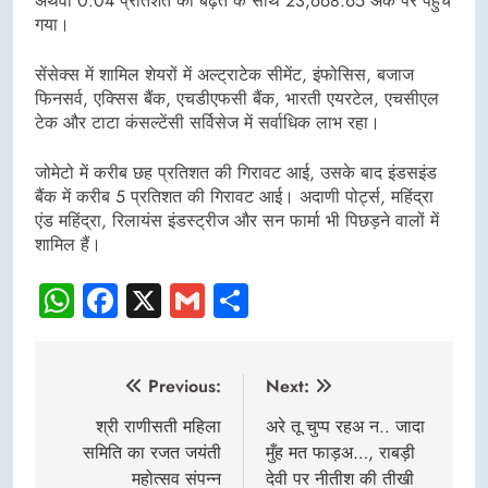
अथवा 0.04 प्रतिशत की बढ़त के साथ 23,668.65 अंक पर पहुंच
गया।
सेंसेक्स में शामिल शेयरों में अल्ट्राटेक सीमेंट, इंफोसिस, बजाज
फिनसर्व, एक्सिस बैंक, एचडीएफसी बैंक, भारती एयरटेल, एचसीएल
टेक और टाटा कंसल्टेंसी सर्विसेज में सर्वाधिक लाभ रहा।
जोमेटो में करीब छह प्रतिशत की गिरावट आई, उसके बाद इंडसइंड
बैंक में करीब 5 प्रतिशत की गिरावट आई। अदाणी पोर्ट्स, महिंद्रा
एंड महिंद्रा, रिलायंस इंडस्ट्रीज और सन फार्मा भी पिछड़ने वालों में
शामिल हैं।
WhatsApp
Facebook
X
Gmail
Share
Post
Previous:
Next:
navigation
श्री राणीसती महिला
अरे तू चुप्प रहअ न.. जादा
समिति का रजत जयंती
मुँह मत फाड़अ…, राबड़ी
महोत्सव संपन्न
देवी पर नीतीश की तीखी