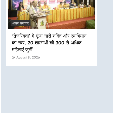
असम समाचार
असम सम
‘तेजस्विता’ में गूंजा नारी शक्ति और स्वाभिमान
बाढ़ प
का स्वर, 20 शाखाओं की 300 से अधिक
मारवाड
महिलाएं जुटीं
पदाधि
आमगुड
August 8, 2026
शिमलगु
Aug