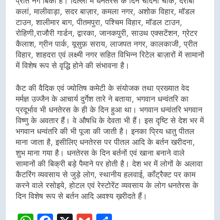
प्रति नग बिका है। दिल्ली में धनतेरस के दिन चांदनी चौक, दरीबा
कलां, मालीवाड़ा, सदर बाज़ार, कमला नगर, अशोक विहार, मॉडल
टाउन, शालीमार बाग, पीतमपुरा, पश्चिम विहार, मॉडल टाउन,
रोहिणी,राजौरी गार्डन, द्वारका, जानकपुरी, साउथ एक्सटेंशन, ग्रेटर
कैलाश, ग्रीन पार्क, यूसुफ़ सराय, लाजपत नगर, कालकाजी, प्रीत
विहार, शाहदरा एवं लक्ष्मी नगर सहित विभिन्न रिटेल बाज़ारों में सामानों
में विशेष रूप से वृद्धि होने की संभावना है।
कैट की वैदिक एवं ज्योतिष कमेटी के संयोजक तथा प्रख्यात वेद
मर्मज्ञ उज्जैन के आचार्य दुर्गेश तारे ने बताया, भगवान धन्वंतरि का
प्रदूर्भाव भी धनतेरस के ही के दिन हुआ था। भगवान धन्वंतरि भगवान
विष्णु के अवतार हैं। वे औषधि के देवता भी हैं। इस दृष्टि से देश भर में
भगवान धन्वंतरि की भी पूजा की जाती है। इनका प्रिय धातु पीतल
माना जाता है, इसीलिए धनतेरस पर पीतल आदि के बर्तन खरीदना,
शुभ माना गया है। धनतेरस के दिन बर्तनों एवं खाना बनाने वाले
सामानों की बिक्री बड़े पैमाने पर होती है। देश भर में लोगों के अलावा
कैटरिंग व्यवसाय से जुड़े लोग, स्थानीय हलवाई, कॉंट्रैक्ट पर काम
करने वाले रसोइये, होटल एवं रेस्टोरेंट व्यवसाय के लोग धनतेरस के
दिन विशेष रूप से बर्तन आदि अवश्य ख़रीदते हैं।